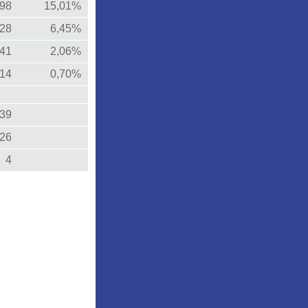
298
15,01%
128
6,45%
41
2,06%
14
0,70%
39
26
4