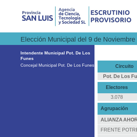
Elección Municipal del 9 de Noviembre 
Intendente Municipal Pot. De Los
Funes
Concejal Municipal Pot. De Los Funes
Circuito
Pot. De Los F
Electores
3.078
Agrupación
ALIANZA AHOR
FRENTE POTRE