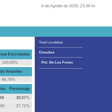
6 de Agosto de 2026, 23:36 hs
Total Localidad
l
Circuitos
sas Escrutadas
100,00%
Pot. De Los Funes
de Votantes
66,76%
tos
Porcentaje
56
38,07
%
749
37,71%