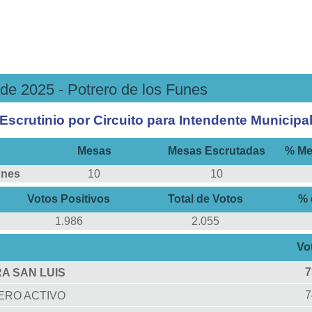
de 2025 - Potrero de los Funes
Escrutinio por Circuito para Intendente Municipa
Mesas
Mesas Escrutadas
% Me
unes
10
10
Votos Positivos
Total de Votos
% 
1.986
2.055
Vo
7
A SAN LUIS
RO ACTIVO