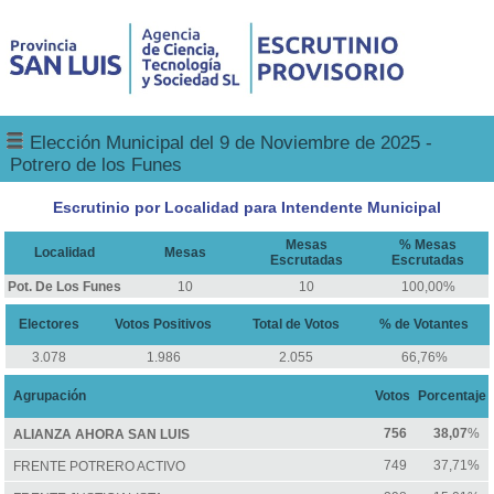
Elección Municipal del 9 de Noviembre de 2025 -
Potrero de los Funes
Escrutinio por Localidad para Intendente Municipal
Mesas
% Mesas
Localidad
Mesas
Escrutadas
Escrutadas
Pot. De Los Funes
10
10
100,00%
Electores
Votos Positivos
Total de Votos
% de Votantes
3.078
1.986
2.055
66,76%
Agrupación
Votos
Porcentaje
756
38,07
%
ALIANZA AHORA SAN LUIS
749
37,71%
FRENTE POTRERO ACTIVO