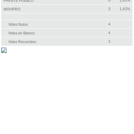
6
2,83%
FRENTE PUEBLO
3
1,42%
MOVIPRO
4
Votos Nulos
4
Votos en Blanco
3
Votos Recurridos