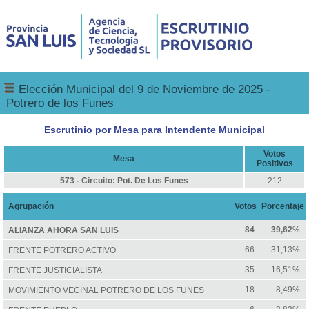
Elección Municipal del 9 de Noviembre de 2025 -
Potrero de los Funes
Escrutinio por Mesa para Intendente Municipal
Votos
Mesa
Positivos
573 - Circuito: Pot. De Los Funes
212
Agrupación
Votos
Porcentaje
84
39,62
%
ALIANZA AHORA SAN LUIS
66
31,13%
FRENTE POTRERO ACTIVO
35
16,51%
FRENTE JUSTICIALISTA
18
8,49%
MOVIMIENTO VECINAL POTRERO DE LOS FUNES