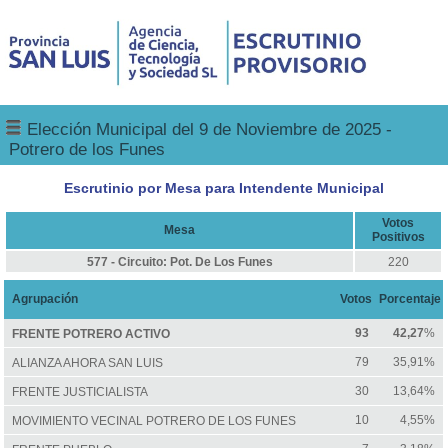
Elección Municipal del 9 de Noviembre de 2025 -
Potrero de los Funes
Escrutinio por Mesa para Intendente Municipal
Votos
Mesa
Positivos
577 - Circuito: Pot. De Los Funes
220
Agrupación
Votos
Porcentaje
93
42,27
%
FRENTE POTRERO ACTIVO
79
35,91%
ALIANZA AHORA SAN LUIS
30
13,64%
FRENTE JUSTICIALISTA
10
4,55%
MOVIMIENTO VECINAL POTRERO DE LOS FUNES