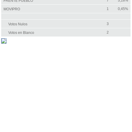
7
3,18%
FRENTE PUEBLO
1
0,45%
MOVIPRO
3
Votos Nulos
2
Votos en Blanco