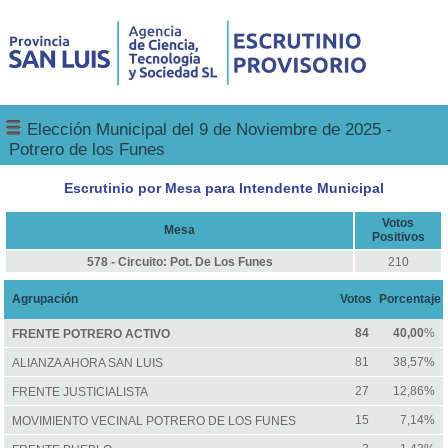
Elección Municipal del 9 de Noviembre de 2025 -
Potrero de los Funes
Escrutinio por Mesa para Intendente Municipal
Votos
Mesa
Positivos
578 - Circuito: Pot. De Los Funes
210
Agrupación
Votos
Porcentaje
84
40,00
%
FRENTE POTRERO ACTIVO
81
38,57%
ALIANZA AHORA SAN LUIS
27
12,86%
FRENTE JUSTICIALISTA
15
7,14%
MOVIMIENTO VECINAL POTRERO DE LOS FUNES