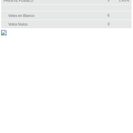
3
1,43%
FRENTE PUEBLO
6
Votos en Blanco
3
Votos Nulos