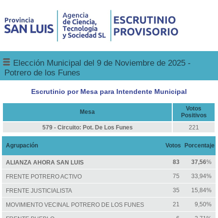
Elección Municipal del 9 de Noviembre de 2025 -
Potrero de los Funes
Escrutinio por Mesa para Intendente Municipal
Votos
Mesa
Positivos
579 - Circuito: Pot. De Los Funes
221
Agrupación
Votos
Porcentaje
83
37,56
%
ALIANZA AHORA SAN LUIS
75
33,94%
FRENTE POTRERO ACTIVO
35
15,84%
FRENTE JUSTICIALISTA
21
9,50%
MOVIMIENTO VECINAL POTRERO DE LOS FUNES