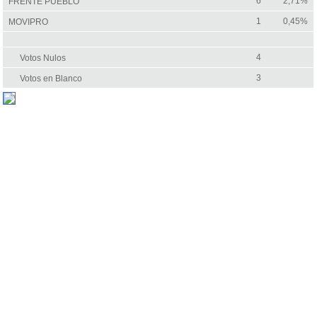
6
2,71%
FRENTE PUEBLO
1
0,45%
MOVIPRO
4
Votos Nulos
3
Votos en Blanco