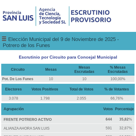
Elección Municipal del 9 de Noviembre de 2025 -
Potrero de los Funes
Escrutinio por Circuito para Concejal Municipal
Mesas
% Mesas
Circuito
Mesas
Escrutadas
Escrutadas
Pot. De Los Funes
10
10
100,00%
Electores
Votos Positivos
Total de Votos
% de Votantes
3.078
1.798
2.055
66,76%
Agrupación
Votos
Porcentaje
644
35,82
%
FRENTE POTRERO ACTIVO
591
32,87%
ALIANZA AHORA SAN LUIS