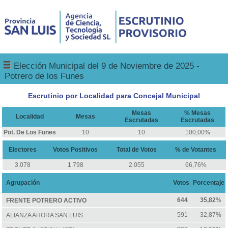
Elección Municipal del 9 de Noviembre de 2025 -
Potrero de los Funes
Escrutinio por Localidad para Concejal Municipal
Mesas
% Mesas
Localidad
Mesas
Escrutadas
Escrutadas
Pot. De Los Funes
10
10
100,00%
Electores
Votos Positivos
Total de Votos
% de Votantes
3.078
1.798
2.055
66,76%
Agrupación
Votos
Porcentaje
644
35,82
%
FRENTE POTRERO ACTIVO
591
32,87%
ALIANZA AHORA SAN LUIS