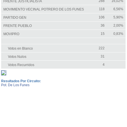
288
16,02%
FRENTE JUSTICIALISTA
118
6,56%
MOVIMIENTO VECINAL POTRERO DE LOS FUNES
106
5,90%
PARTIDO GEN
36
2,00%
FRENTE PUEBLO
15
0,83%
MOVIPRO
222
Votos en Blanco
31
Votos Nulos
4
Votos Recurridos
Resultados Por Circuito:
Pot. De Los Funes