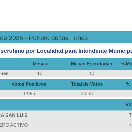
de 2025 - Potrero de los Funes
scrutinio por Localidad para Intendente Municip
Mesas
Mesas Escrutadas
% Me
unes
10
10
Votos Positivos
Total de Votos
% 
1.986
2.055
Vo
7
A SAN LUIS
RO ACTIVO