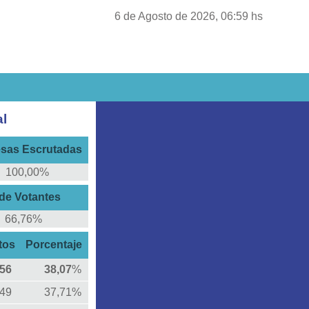
6 de Agosto de 2026, 06:59 hs
al
sas Escrutadas
100,00%
de Votantes
66,76%
tos
Porcentaje
56
38,07
%
749
37,71%