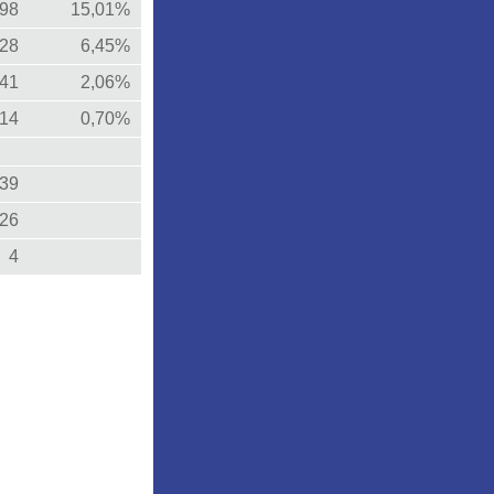
298
15,01%
128
6,45%
41
2,06%
14
0,70%
39
26
4