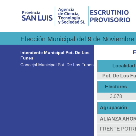
Elección Municipal del 9 de Noviembre 
E
Intendente Municipal Pot. De Los
Funes
Concejal Municipal Pot. De Los Funes
Localidad
Pot. De Los F
Electores
3.078
Agrupación
ALIANZA AHOR
FRENTE POTRE